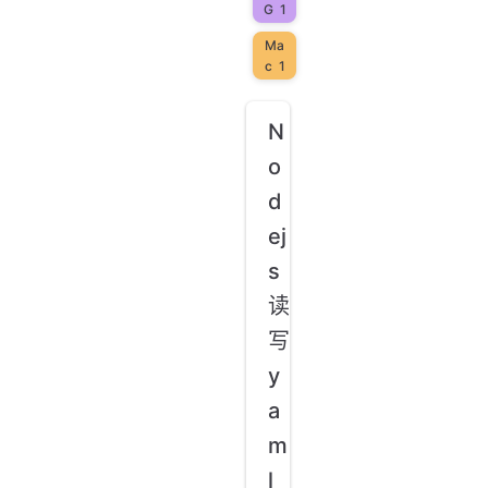
G
1
Ma
c
1
N
o
d
ej
s
读
写
y
a
m
l