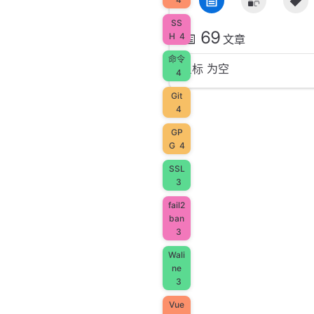
SS
69
H
4
文章
命令
星标 为空
4
Git
4
GP
G
4
SSL
3
fail2
ban
3
Wali
ne
3
Vue