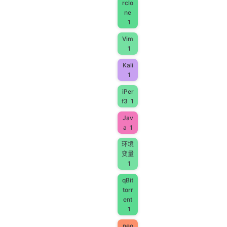
rclo
ne
1
Vim
1
Kali
1
iPer
f3
1
Jav
a
1
环境
变量
1
qBit
torr
ent
1
neo