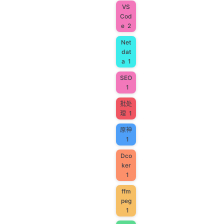
VS
Cod
e
2
Net
dat
a
1
SEO
1
批处
理
1
原神
1
Dco
ker
1
ffm
peg
1