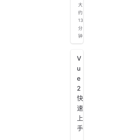
大
约
13
分
钟
V
u
e
2
快
速
上
手