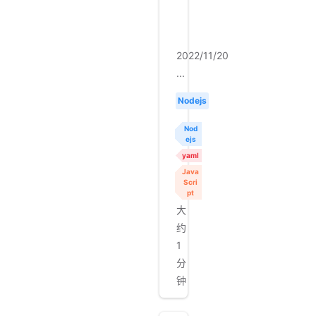
失
2022/11/20
...
Nodejs
Nod
ejs
yaml
Java
Scri
pt
大
约
1
分
钟