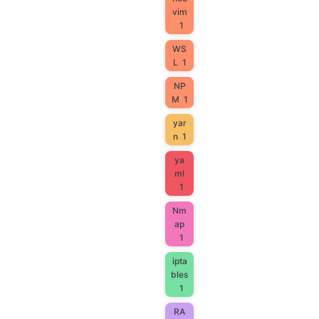
vim
1
WS
L
1
NP
M
1
yar
n
1
ya
ml
1
Nm
ap
1
ipta
bles
1
RA