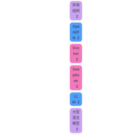
异地
组网
2
Ope
nVP
N
2
Doc
ker
2
Dee
pSe
ek
2
LL
M
2
大型
语言
模型
2