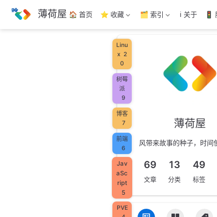
跳
薄荷屋
🏠 首页
⭐ 收藏
🗂️ 索引
ℹ️ 关于
🚦
至
主
要
Linu
內
x
2
容
0
树莓
派
9
博客
薄荷屋
7
前端
风带来故事的种子，时间
6
69
13
49
Jav
aSc
文章
分类
标签
ript
5
PVE
4