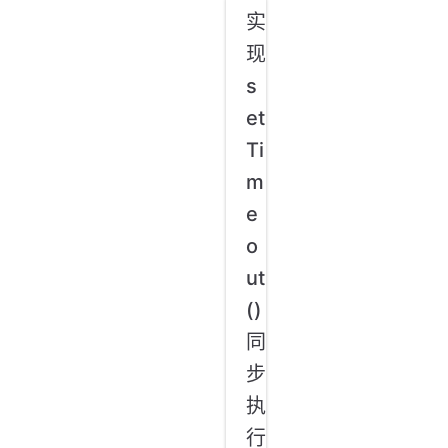
实
现
s
et
Ti
m
e
o
ut
()
同
步
执
行