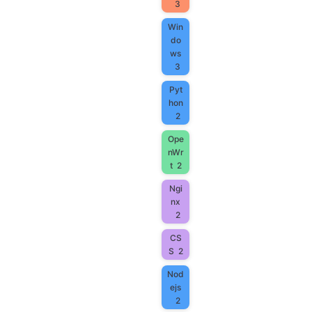
3
Win
do
ws
3
Pyt
hon
2
Ope
nWr
t
2
Ngi
nx
2
CS
S
2
Nod
ejs
2