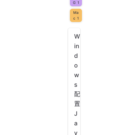
G
1
Ma
c
1
W
in
d
o
w
s
配
置
J
a
v