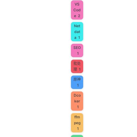
VS
Cod
e
2
Net
dat
a
1
SEO
1
批处
理
1
原神
1
Dco
ker
1
ffm
peg
1