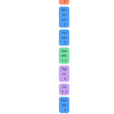
3
Win
do
ws
3
Pyt
hon
2
Ope
nWr
t
2
Ngi
nx
2
CS
S
2
Nod
ejs
2