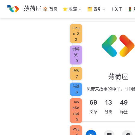
跳
薄荷屋
🏠 首页
⭐ 收藏
🗂️ 索引
ℹ️ 关于
🚦
至
主
要
Linu
內
x
2
容
0
树莓
派
9
博客
薄荷屋
7
前端
风带来故事的种子，时间
6
69
13
49
Jav
aSc
文章
分类
标签
ript
5
PVE
4