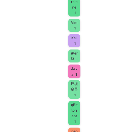
rclo
ne
1
Vim
1
Kali
1
iPer
f3
1
Jav
a
1
环境
变量
1
qBit
torr
ent
1
neo