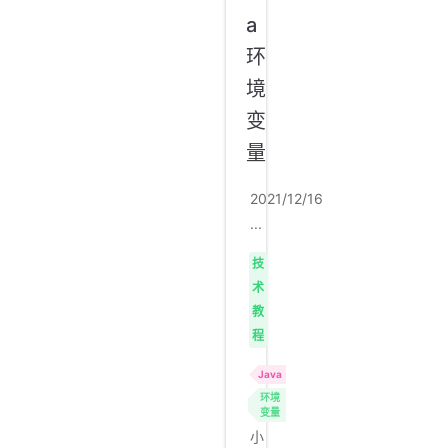
a
环
境
变
量
2021/12/16
...
技
术
教
程
Java
环境
变量
小