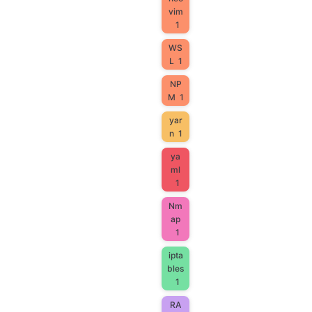
vim
1
WS
L
1
NP
M
1
yar
n
1
ya
ml
1
Nm
ap
1
ipta
bles
1
RA