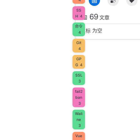
SS
69
H
4
文章
命令
星标 为空
4
Git
4
GP
G
4
SSL
3
fail2
ban
3
Wali
ne
3
Vue