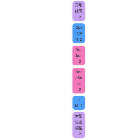
异地
组网
2
Ope
nVP
N
2
Doc
ker
2
Dee
pSe
ek
2
LL
M
2
大型
语言
模型
2