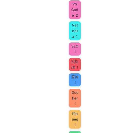
VS
Cod
e
2
Net
dat
a
1
SEO
1
批处
理
1
原神
1
Dco
ker
1
ffm
peg
1