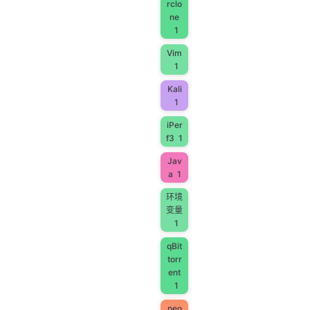
rclo
ne
1
Vim
1
Kali
1
iPer
f3
1
Jav
a
1
环境
变量
1
qBit
torr
ent
1
neo