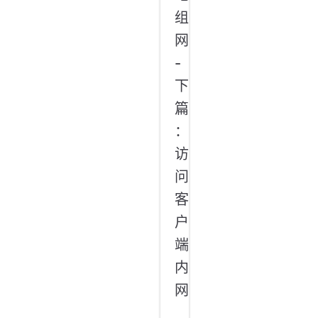
组
网
-
下
篇
：
访
问
客
户
端
内
网