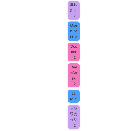
异地
组网
2
Ope
nVP
N
2
Doc
ker
2
Dee
pSe
ek
2
LL
M
2
大型
语言
模型
2