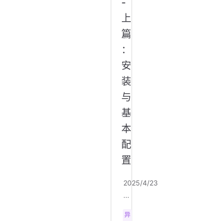
-
上
篇
：
安
装
与
基
本
配
置
2025/4/23
...
异