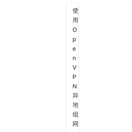
使
用
O
p
e
n
V
P
N
异
地
组
网