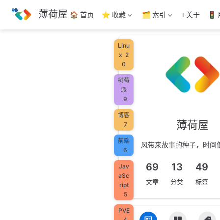
跳
薄荷屋
🏠 首页
⭐ 收藏
🗂️ 索引
ℹ️ 关于
🚦
至
主
要
Linu
內
x
2
容
0
树莓
派
9
博客
薄荷屋
7
前端
风带来故事的种子，时间
6
69
13
49
Jav
aSc
文章
分类
标签
ript
5
PVE
4