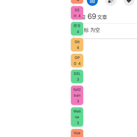
SS
69
H
4
文章
命令
星标 为空
4
Git
4
GP
G
4
SSL
3
fail2
ban
3
Wali
ne
3
Vue