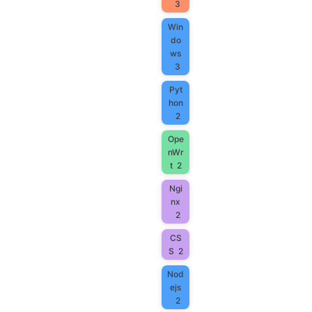
3
Win
do
ws
3
Pyt
hon
2
Ope
nWr
t
2
Ngi
nx
2
CS
S
2
Nod
ejs
2