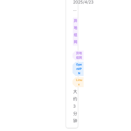
2025/4/23
...
异
地
组
网
异地
组网
Ope
nVP
N
Linu
x
大
约
3
分
钟