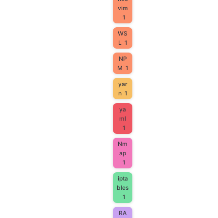
vim
1
WS
L
1
NP
M
1
yar
n
1
ya
ml
1
Nm
ap
1
ipta
bles
1
RA