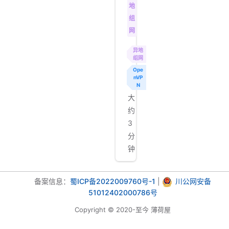
地
组
网
异地
组网
Ope
nVP
N
大
约
3
分
钟
备案信息：
蜀ICP备2022009760号-1
|
川公网安备
51012402000786号
Copyright © 2020-至今 薄荷屋