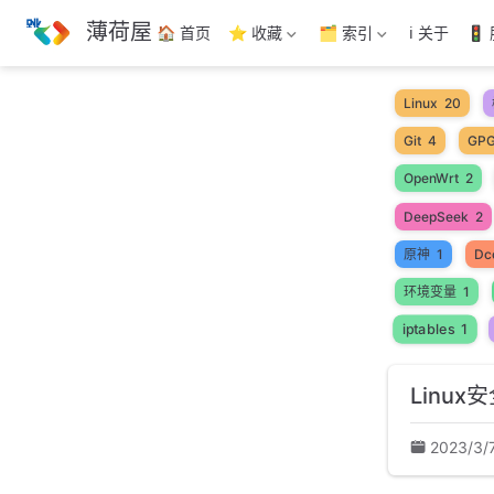
跳
薄荷屋
🏠 首页
⭐ 收藏
🗂️ 索引
ℹ️ 关于
🚦
至
主
要
Linux
20
內
Git
4
GP
容
OpenWrt
2
DeepSeek
2
原神
1
Dc
环境变量
1
iptables
1
Linux
2023/3/