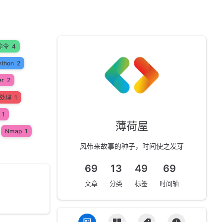
命令
4
ython
2
er
2
处理
1
1
薄荷屋
Nmap
1
风带来故事的种子，时间使之发芽
69
13
49
69
文章
分类
标签
时间轴