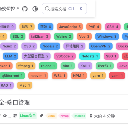
Ctrl
K
 服务监控
搜索文档
树莓派
9
博客
7
前端
6
JavaScript
5
PVE
4
SSH
4
G
4
SSL
3
fail2ban
3
Waline
3
Vue
3
Windows
3
P
Nginx
2
CSS
2
Nodejs
2
异地组网
2
OpenVPN
2
Dock
LLM
2
大型语言模型
2
VSCode
2
Netdata
1
SEO
1
批
oker
1
ffmpeg
1
rclone
1
Vim
1
Kali
1
iPerf3
1
Java
qBittorrent
1
neovim
1
WSL
1
NPM
1
yarn
1
yaml
1
RAG
1
Mac
1
安全-端口管理
7
...
大约 4 分钟
Linux安全
Linux
Nmap
iptables