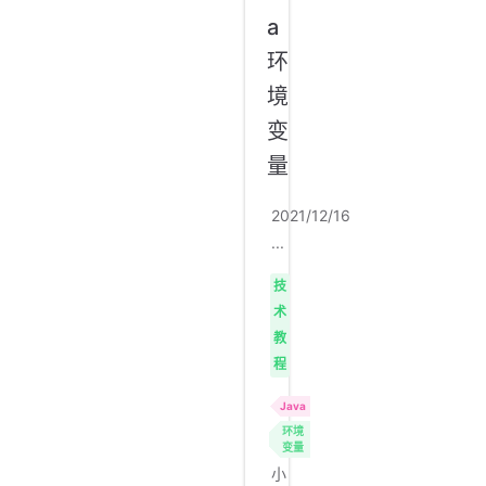
a
环
境
变
量
2021/12/16
...
技
术
教
程
Java
环境
变量
小