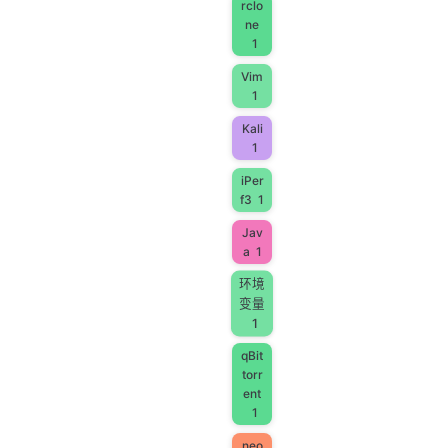
rclo
ne
1
Vim
1
Kali
1
iPer
f3
1
Jav
a
1
环境
变量
1
qBit
torr
ent
1
neo