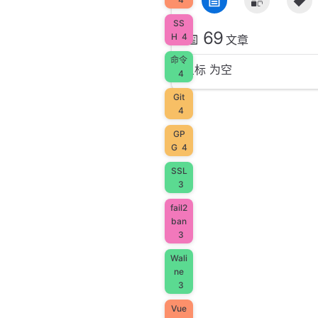
SS
69
H
4
文章
命令
星标 为空
4
Git
4
GP
G
4
SSL
3
fail2
ban
3
Wali
ne
3
Vue