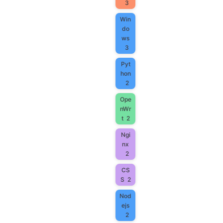
3
Win
do
ws
3
Pyt
hon
2
Ope
nWr
t
2
Ngi
nx
2
CS
S
2
Nod
ejs
2