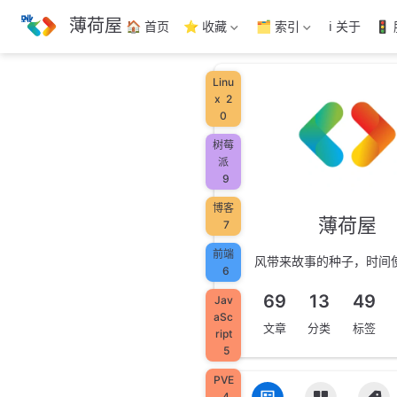
跳
薄荷屋
🏠 首页
⭐ 收藏
🗂️ 索引
ℹ️ 关于
🚦
至
主
要
Linu
內
x
2
容
0
树莓
派
9
博客
薄荷屋
7
前端
风带来故事的种子，时间
6
69
13
49
Jav
aSc
文章
分类
标签
ript
5
PVE
4