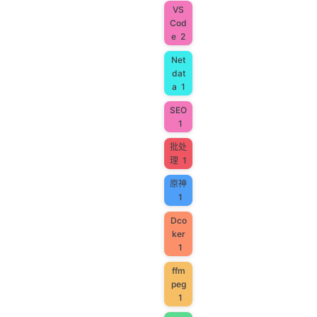
VS
Cod
e
2
Net
dat
a
1
SEO
1
批处
理
1
原神
1
Dco
ker
1
ffm
peg
1