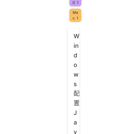
G
1
Ma
c
1
W
in
d
o
w
s
配
置
J
a
v