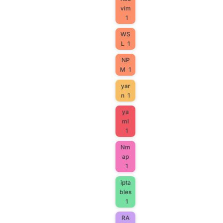
vim
1
WS
L
1
NP
M
1
yar
n
1
ya
ml
1
Nm
ap
1
ipta
bles
1
RA