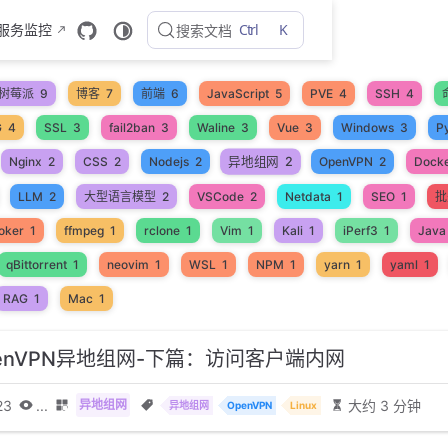
Ctrl
K
 服务监控
搜索文档
树莓派
9
博客
7
前端
6
JavaScript
5
PVE
4
SSH
4
G
4
SSL
3
fail2ban
3
Waline
3
Vue
3
Windows
3
P
异地组网
2
Nginx
2
CSS
2
Nodejs
2
OpenVPN
2
Dock
LLM
2
大型语言模型
2
VSCode
2
Netdata
1
SEO
1
批
oker
1
ffmpeg
1
rclone
1
Vim
1
Kali
1
iPerf3
1
Java
qBittorrent
1
neovim
1
WSL
1
NPM
1
yarn
1
yaml
1
RAG
1
Mac
1
enVPN异地组网-下篇：访问客户端内网
23
...
大约 3 分钟
异地组网
异地组网
OpenVPN
Linux