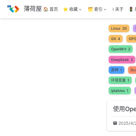
跳
薄荷屋
🏠 首页
⭐ 收藏
🗂️ 索引
ℹ️ 关于
🚦
至
主
要
Linux
20
內
Git
4
GP
容
OpenWrt
2
DeepSeek
2
原神
1
Dc
环境变量
1
iptables
1
使用Op
2025/4/