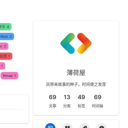
命令
4
ython
2
er
2
处理
1
1
薄荷屋
Nmap
1
风带来故事的种子，时间使之发芽
69
13
49
69
文章
分类
标签
时间轴