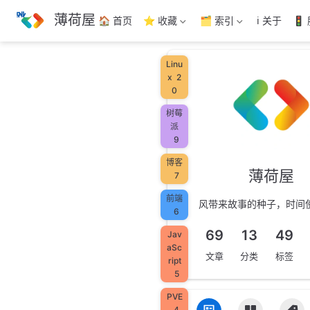
跳
薄荷屋
🏠 首页
⭐ 收藏
🗂️ 索引
ℹ️ 关于
🚦
至
主
要
Linu
內
x
2
容
0
树莓
派
9
博客
薄荷屋
7
前端
风带来故事的种子，时间
6
69
13
49
Jav
aSc
文章
分类
标签
ript
5
PVE
4