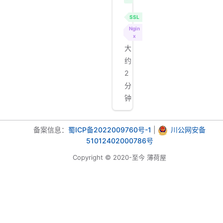
SSL
Ngin
x
大
约
2
分
钟
备案信息：
蜀ICP备2022009760号-1
|
川公网安备
51012402000786号
Copyright © 2020-至今 薄荷屋