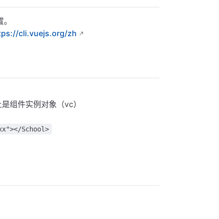
配置。
tps://cli.vuejs.org/zh
上是组件实例对象（vc）
xx"></School>