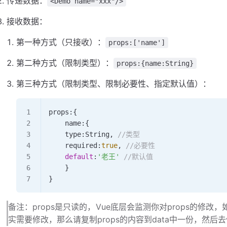
传递数据：
<Demo name="xxx"/>
接收数据：
第一种方式（只接收）：
props:['name']
第二种方式（限制类型）：
props:{name:String}
第三种方式（限制类型、限制必要性、指定默认值）：
props
:{
	name
:{
	type
:
String
, 
//类型
	required
:
true
, 
//必要性
	default
:
'老王'
 //默认值
	}
}
备注：props是只读的，Vue底层会监测你对props的修
实需要修改，那么请复制props的内容到data中一份，然后去