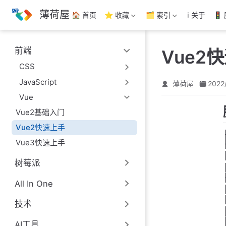
跳
薄荷屋
🏠 首页
⭐ 收藏
🗂️ 索引
ℹ️ 关于
🚦
至
主
要
前端
Vue2
內
容
CSS
JavaScript
薄荷屋
2022
Vue
Vue2基础入门
Vue2快速上手
Vue3快速上手
树莓派
All In One
技术
AI工具