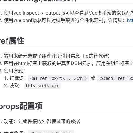
使用vue inspect > output.js可以查看到Vue脚手架的默认
使用vue.config.js可以对脚手架进行个性化定制，详情见：
ht
ref属性
被用来给元素或子组件注册引用信息（id的替代者）
应用在html标签上获取的是真实DOM元素，应用在组件标签
使用方式：
打标识：
或
<h1 ref="xxx">.....</h1>
<School ref="x
获取：
this.$refs.xxx
props配置项
功能：让组件接收外部传过来的数据