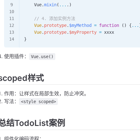
    Vue
.
mixin
(
...
.)
    // 4. 添加实例方法
    Vue
.
prototype
.
$myMethod
 =
 function
 () {
...
    Vue
.
prototype
.
$myProperty
 =
 xxxx
}
使用插件：
Vue.use()
scoped样式
作用：让样式在局部生效，防止冲突。
写法：
<style scoped>
总结TodoList案例
组件化编码流程：