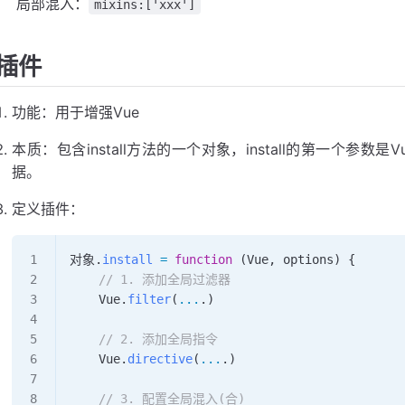
​ 局部混入：
mixins:['xxx']
插件
功能：用于增强Vue
本质：包含install方法的一个对象，install的第一个参
据。
定义插件：
对象
.
install
 =
 function
 (
Vue
, 
options
) {
    // 1. 添加全局过滤器
    Vue
.
filter
(
...
.)
    // 2. 添加全局指令
    Vue
.
directive
(
...
.)
    // 3. 配置全局混入(合)