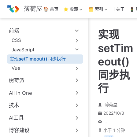
跳
薄荷屋
🏠 首页
⭐ 收藏
🗂️ 索引
ℹ️ 关于
🚦
至
主
要
前端
实现
內
容
CSS
setTim
JavaScript
eout()
实现setTimeout()同步执行
Vue
同步执
树莓派
行
All In One
薄荷屋
技术
2022/10/3
AI工具
...
博客建设
小于 1 分钟