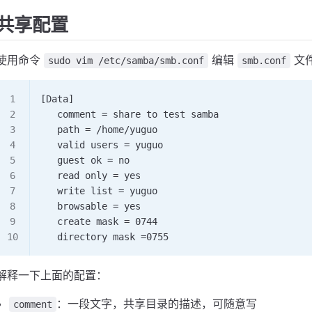
共享配置
使用命令
编辑
文
sudo vim /etc/samba/smb.conf
smb.conf
[Data]
   comment = share to test samba
   path = /home/yuguo
   valid users = yuguo
   guest ok = no
   read only = yes
   write list = yuguo
   browsable = yes
   create mask = 0744
   directory mask =0755
解释一下上面的配置：
：一段文字，共享目录的描述，可随意写
comment