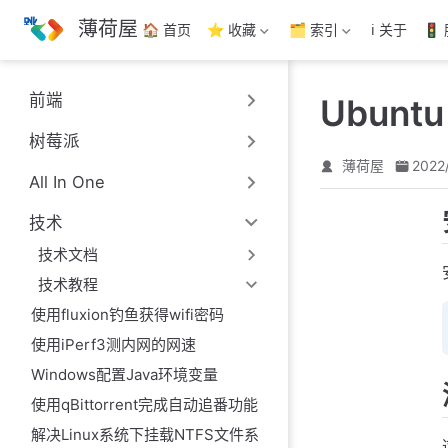
跳
薄荷屋
🏠 首页
⭐ 收藏
🗂️ 索引
ℹ️ 关于
🚦
至
主
要
前端
Ubunt
內
容
树莓派
薄荷屋
2022
All In One
技术
技术文档
技术教程
使用fluxion钓鱼获得wifi密码
使用iPerf3测内网的网速
Windows配置Java环境变量
使用qBittorrent完成自动追番功能
解决Linux系统下挂载NTFS文件系