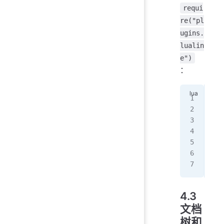
requi
re("pl
ugins.
lualin
e")
：
req
req
req
--
req
4.3
文档
树和