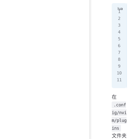
ret
  u
  u
  u
   
   
  }
  i
   
  e
end
在
.conf
ig/nvi
m/plug
ins
文件夹