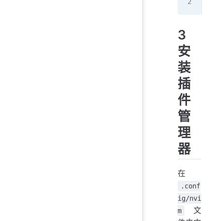
req
3
安
装
插
件
管
理
器
在
.conf
ig/nvi
文
m