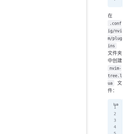
在
.conf
ig/nvi
m/plug
ins
文件夹
中创建
nvim-
tree.l
文
ua
件：
--
vim
vim
req