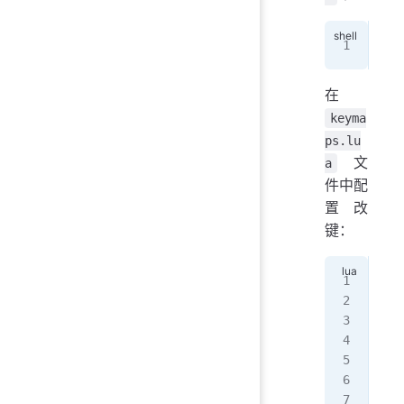
tou
在
keyma
ps.lu
文
a
件中配
置改
键：
vim
loc
--
-
key