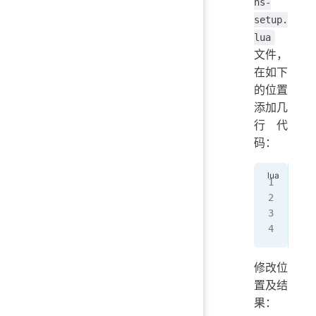
ns-
setup.
lua
文件，
在如下
的位置
添加几
行代
码：
use
  '
  r
}
修改位
置及结
果：