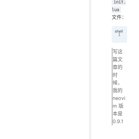
init.
lua
文件：
tou
写这
篇文
章的
时
候，
我的
neovi
m 版
本是
0.9.1