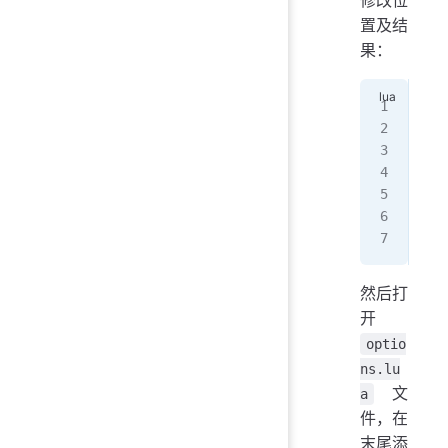
修改位
置及结
果：
ret
  u
  u
  i
   
  e
end
然后打
开
optio
ns.lu
文
a
件，在
末尾添