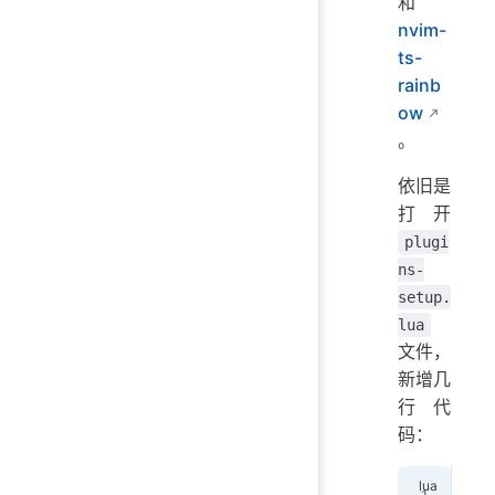
和
nvim-
ts-
rainb
ow
。
依旧是
打开
plugi
ns-
setup.
lua
文件，
新增几
行代
码：