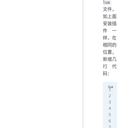
lua
文件，
如上面
安装插
件一
样，在
相同的
位置，
新增几
行代
码：
use
  '
  r
   
  }
}
use