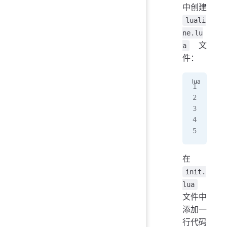
中创建
luali
ne.lu
文
a
件：
req
  o
   
  }
})
在
init.
lua
文件中
添加一
行代码