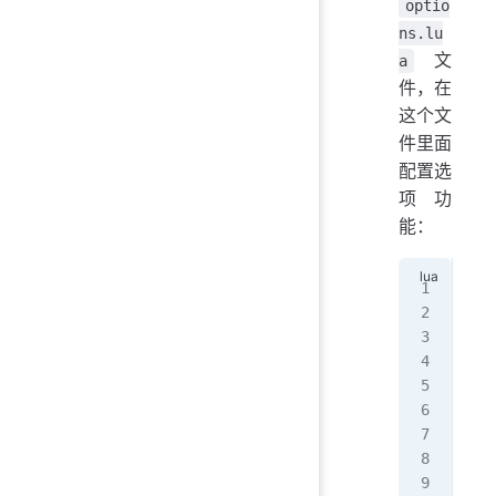
optio
ns.lu
文
a
件，在
这个文
件里面
配置选
项功
能：
loc
--
opt
opt
--
opt
opt