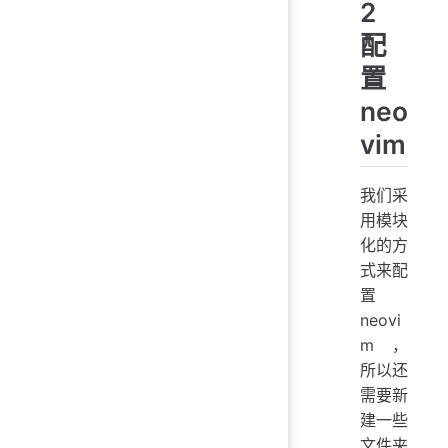
2
配
置
neo
vim
我们采
用模块
化的方
式来配
置
neovi
m ，
所以还
需要新
建一些
文件夹