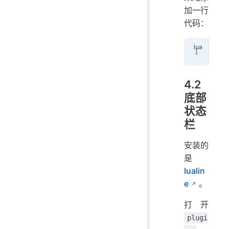
加一行
代码：
vim
4.2
底部
状态
栏
安装的
是
lualin
e
。
打开
plugi