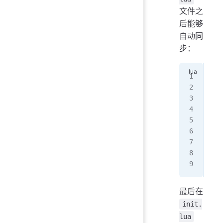
文件之
后能够
自动同
步：
-
--
--
vim
  a
   
   
  a
]]
)
最后在
init.
lua