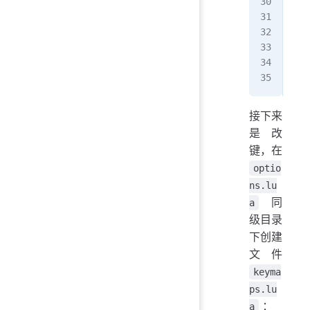
opt
opt
--
opt
opt
接下来
是改
键，在
optio
ns.lu
同
a
级目录
下创建
文件
keyma
ps.lu
：
a