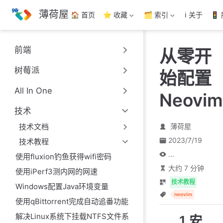
跳
薄荷屋
🏠 首页
⭐ 收藏
🗂️ 索引
ℹ️ 关于
🚦
至
主
要
前端
从零开
內
容
树莓派
始配置
All In One
Neovim
技术
技术文档
薄荷屋
2023/7/19
技术教程
...
使用fluxion钓鱼获得wifi密码
大约 7 分钟
使用iPerf3测内网的网速
技术教程
Windows配置Java环境变量
neovim
使用qBittorrent完成自动追番功能
解决Linux系统下挂载NTFS文件系
1 安