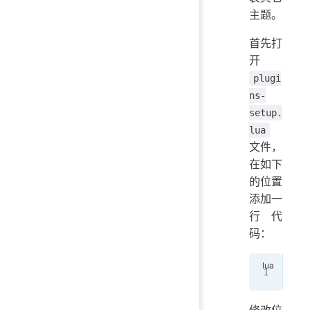
主题。
首先打
开
plugi
ns-
setup.
lua
文件，
在如下
的位置
添加一
行代
码：
use