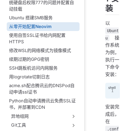
统硬盘后权限777的问题并配置自
装
动挂载
Ubuntu 搭建SMB服务
以
从零开始配置Neovim
Ubunt
使用自签SSL证书给内网配置
操
u
HTTPS
作系统
修改WSL的网络模式为镜像模式
为例，
续期过期的GPG密钥
执行一
下命令
SSH跳板机访问内网服务
安装：
用logrotate切割日志
acme.sh配合腾讯云的DNSPod自
apt
动申请ssl证书
Python自动申请腾讯云免费SSL证
安装完
书，并部署到CDN
成后，
异地组网
在
Git工具
.conf