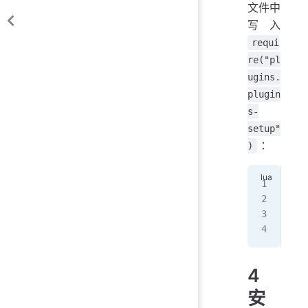
文件中
写入
requi
re("pl
ugins.
plugin
s-
setup"
：
)
req
req
req
4
安