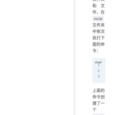
和文
件，在
nvim
文件夹
中依次
执行下
面的命
令：
mkd
mkd
tou
上面的
命令创
建了一
个