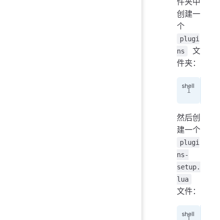
件夹中
创建一
个
plugi
文
ns
件夹：
mkd
然后创
建一个
plugi
ns-
setup.
lua
文件：
tou