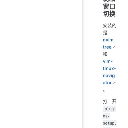
窗口
切换
安装的
是
nvim-
tree
和
vim-
tmux-
navig
ator
。
打开
plugi
ns-
setup.