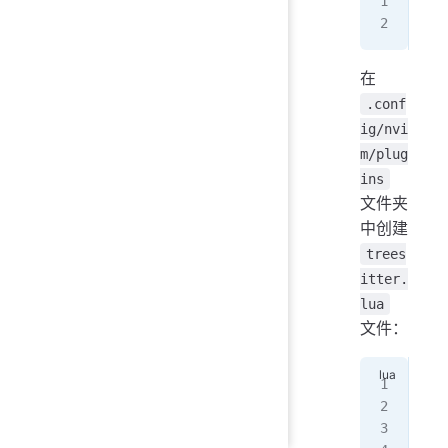
use
use
在
.conf
ig/nvi
m/plug
ins
文件夹
中创建
trees
itter.
lua
文件：
req
  
  e