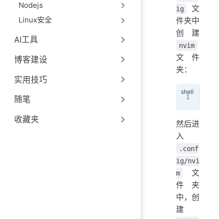
Nodejs
文
ig
Linux安全
件夹中
创建
AI工具
nvim
文件
博客建设
夹：
实用技巧
mkd
随笔
收藏夹
然后进
入
.conf
ig/nvi
文
m
件夹
中，创
建