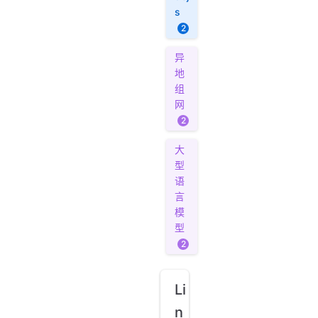
s
2
异
地
组
网
2
大
型
语
言
模
型
2
Li
n