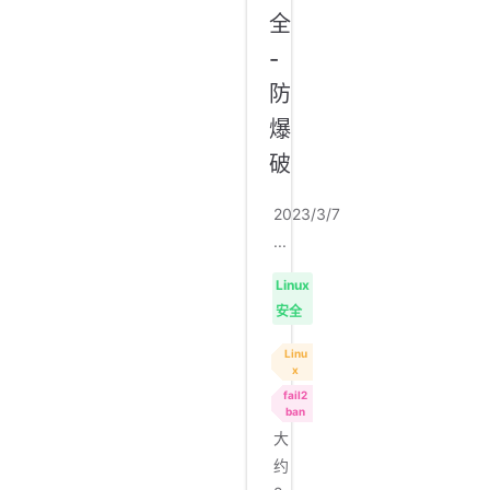
全
-
防
爆
破
2023/3/7
...
Linux
安全
Linu
x
fail2
ban
大
约