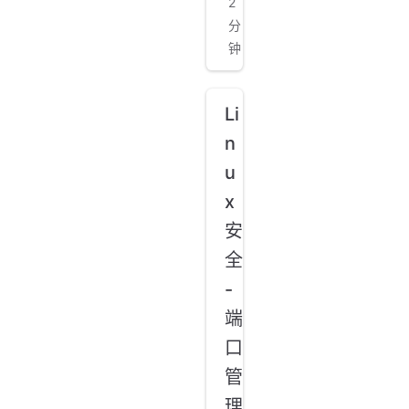
2
分
钟
Li
n
u
x
安
全
-
端
口
管
理