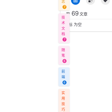
志
7
69
文章
技
术
星标 为空
文
档
7
随
笔
6
前
端
6
实
用
技
巧