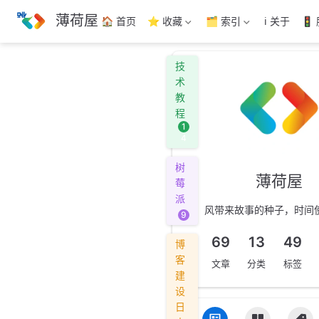
跳
薄荷屋
🏠 首页
⭐ 收藏
🗂️ 索引
ℹ️ 关于
🚦
至
主
要
技
內
术
容
教
程
1
4
树
薄荷屋
莓
派
风带来故事的种子，时间
9
69
13
49
博
客
文章
分类
标签
建
设
日