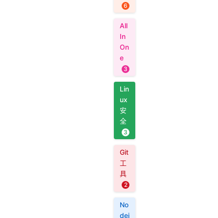
6
All
In
On
e
3
Lin
ux
安
全
3
Git
工
具
2
No
dej