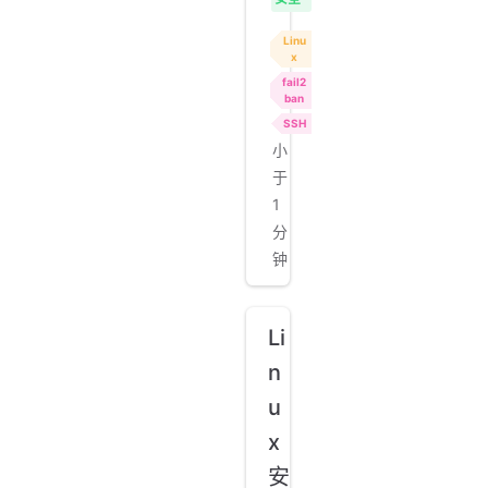
Linu
x
fail2
ban
SSH
小
于
1
分
钟
Li
n
u
x
安