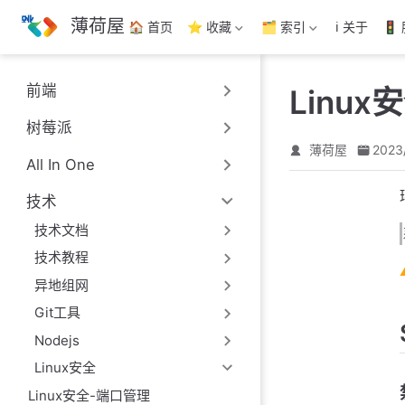
跳
薄荷屋
🏠 首页
⭐ 收藏
🗂️ 索引
ℹ️ 关于
🚦
至
主
要
前端
Linux
內
容
树莓派
薄荷屋
2023
All In One
技术
技术文档
技术教程
异地组网
Git工具
Nodejs
Linux安全
Linux安全-端口管理