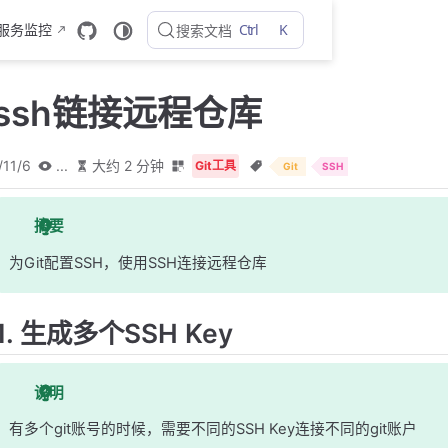
Ctrl
K
 服务监控
搜索文档
置ssh链接远程仓库
/11/6
...
大约 2 分钟
Git工具
Git
SSH
摘要
为Git配置SSH，使用SSH连接远程仓库
1. 生成多个SSH Key
说明
有多个git账号的时候，需要不同的SSH Key连接不同的git账户