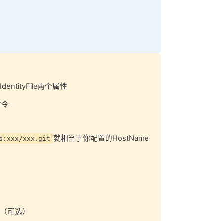
ntityFile两个属性
命令
就相当于你配置的HostName
b:xxx/xxx.git
（可选）