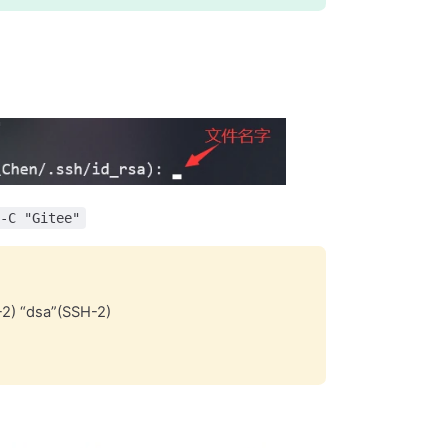
-C "Gitee"
“dsa”(SSH-2)