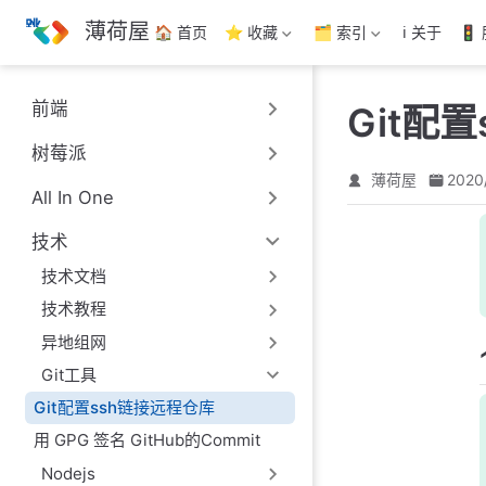
跳
薄荷屋
🏠 首页
⭐ 收藏
🗂️ 索引
ℹ️ 关于
🚦
至
主
要
前端
Git配
內
容
树莓派
薄荷屋
2020
All In One
技术
技术文档
技术教程
异地组网
Git工具
Git配置ssh链接远程仓库
用 GPG 签名 GitHub的Commit
Nodejs