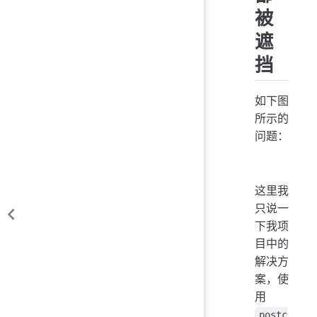
被
遮
挡
如下图
所示的
问题：
这里我
只说一
下我项
目中的
解决方
案，使
用
postc