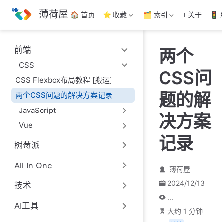
跳
薄荷屋
🏠 首页
⭐ 收藏
🗂️ 索引
ℹ️ 关于
🚦
至
主
要
前端
两个
內
容
CSS
CSS问
CSS Flexbox布局教程 [搬运]
题的解
两个CSS问题的解决方案记录
JavaScript
决方案
Vue
记录
树莓派
All In One
薄荷屋
2024/12/13
技术
...
AI工具
大约 1 分钟