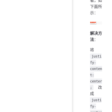
看，如
下面所
示：
解决方
法
：
将
justi
fy-
conten
t:
center
改
;
成
justi
fy-