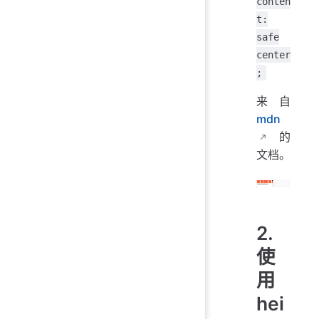
conten
t:
safe
center
;
来自
mdn
的
文档。
2.
使
用
hei