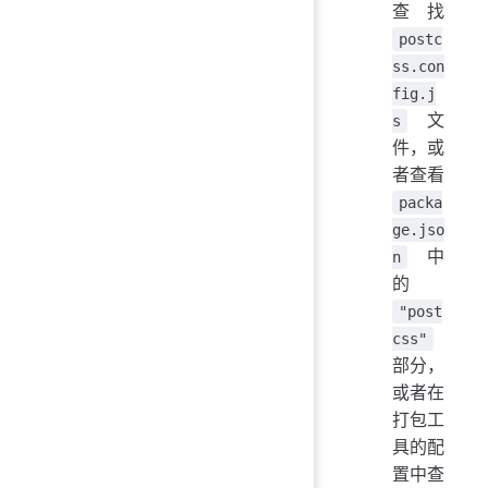
查找
postc
ss.con
fig.j
文
s
件，或
者查看
packa
ge.jso
中
n
的
"post
css"
部分，
或者在
打包工
具的配
置中查