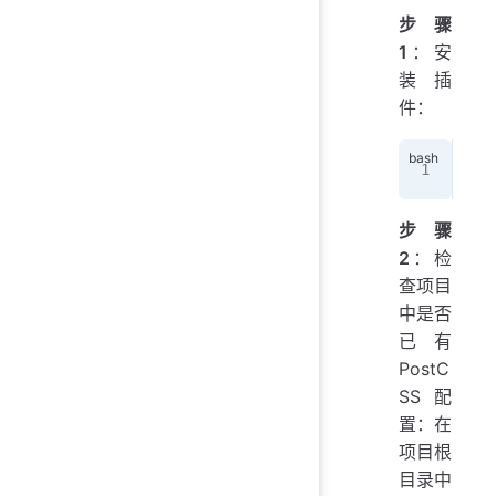
步骤
1
：安
装插
件：
npm
步骤
2
：检
查项目
中是否
已有
PostC
SS 配
置：在
项目根
目录中