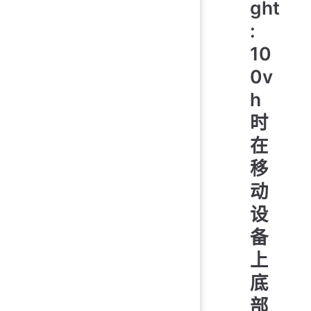
ght
:
10
0v
h
时
在
移
动
设
备
上
底
部