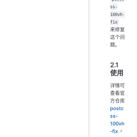
ss-
100vh-
fix
来修复
这个问
题。
2.1
使用
详情可
查看官
方仓库
postc
ss-
100vh
-fix