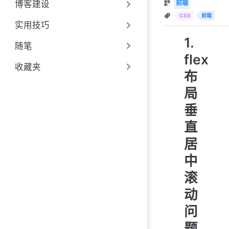
前端
博客建设
CSS
前端
实用技巧
1.
随笔
flex
收藏夹
布
局
垂
直
居
中
滚
动
问
题