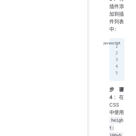
插件添
加到插
件列表
中：
mod
  p
  ]
}
步骤
4
：在
CSS
中使用
heigh
t:
100vh