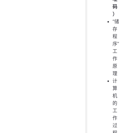
码
）
“储
存
程
序”
工
作
原
理
计
算
机
的
工
作
过
程