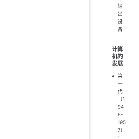
输
出
设
备
计算
机的
发展
第
一
代
（1
94
6-
195
7）
：