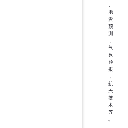
、
地
震
预
测
﹑
气
象
预
报
﹑
航
天
技
术
等
。