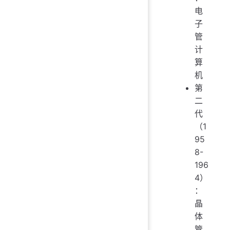
电
子
管
计
算
机
第
二
代
（1
95
8-
196
4）
：
晶
体
管