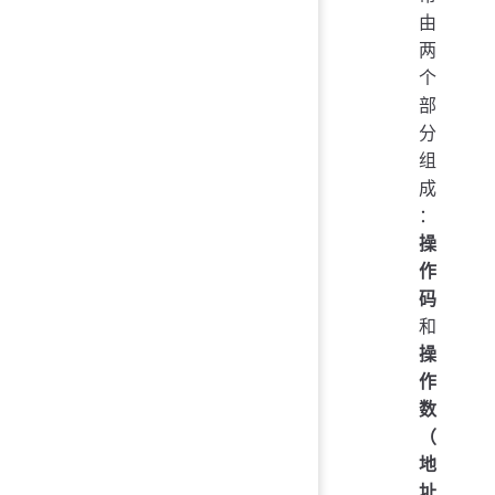
由
两
个
部
分
组
成
：
操
作
码
和
操
作
数
（
地
址