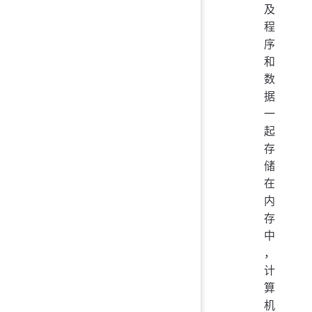
及
程
序
和
数
据
一
起
存
储
在
内
存
中
，
计
算
机