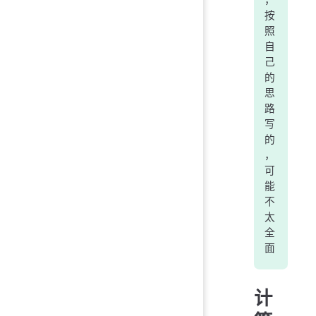
，
按
照
自
己
的
思
路
写
的
，
可
能
不
太
全
面
计