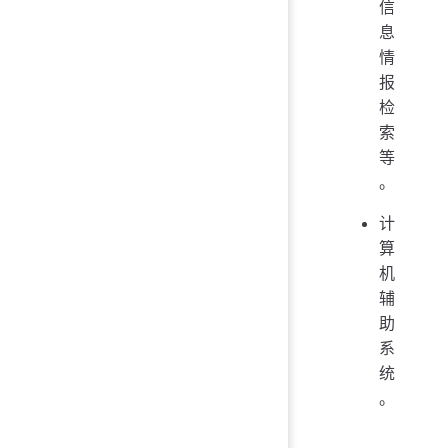
信
息
情
报
检
索
等
。
计
算
机
辅
助
系
统
。