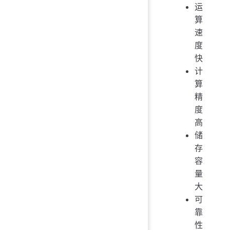
运
算
速
度
快
计
算
精
度
高
储
存
容
量
大
可
靠
性