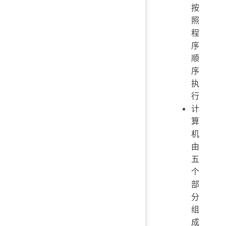
按
照
程
序
顺
序
执
行
计
算
机
由
五
个
部
分
组
成