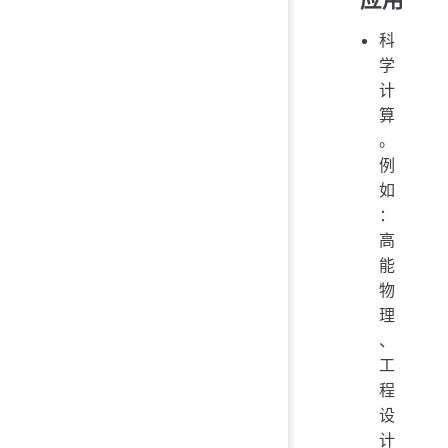
科
学
计
算
。
例
如
：
高
能
物
理
、
工
程
设
计