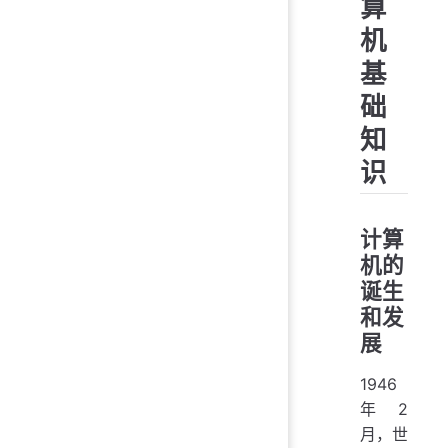
算
机
基
础
知
识
计算
机的
诞生
和发
展
1946
年2
月，世