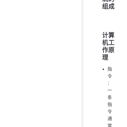
组成
计算
机工
作原
理
指
令
：
一
条
指
令
通
常