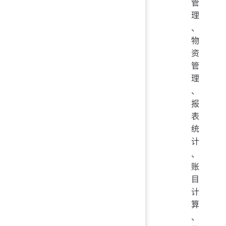
管
理
、
物
资
管
理
、
报
表
统
计
、
账
目
计
算
、