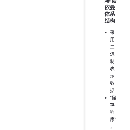
冯·诺
依曼
体系
结构
采
用
二
进
制
表
示
数
据
“储
存
程
序”
，