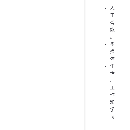
人
工
智
能
。
多
媒
体
生
活
、
工
作
和
学
习