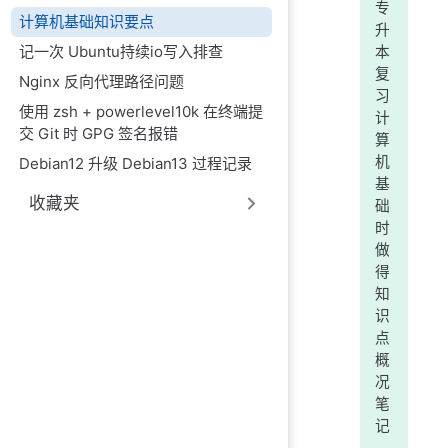
专
计算机基础知识要点
升
记一次 Ubuntu持续io写入排查
本
复
Nginx 反向代理路径问题
习
使用 zsh + powerlevel10k 在终端提
计
交 Git 时 GPG 签名报错
算
机
Debian12 升级 Debian13 过程记录
基
收藏夹
础
时
做
得
知
识
点
概
况
笔
记