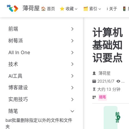
跳
薄荷屋
🏠 首页
⭐ 收藏
🗂️ 索引
ℹ️ 关于
🚦
至
主
要
前端
计算机
內
容
树莓派
基础知
All In One
识要点
技术
薄荷屋
AI工具
2021/6/7
...
博客建设
大约 13 分钟
随笔
实用技巧
随笔
前
bat批量删除指定以外的文件和文件
言
夹