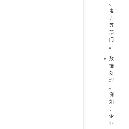
、
电
力
等
部
门
。
数
据
处
理
。
例
如
：
企
业