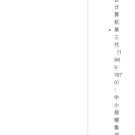
计
算
机
第
三
代
（1
96
5-
197
0）
：
中
小
规
模
集