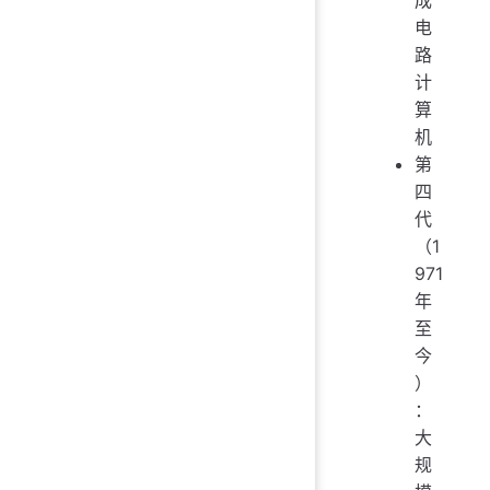
成
电
路
计
算
机
第
四
代
（1
971
年
至
今
）
：
大
规