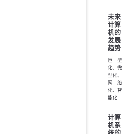
未来
计算
机的
发展
趋势
巨型
化、微
型化、
网络
化、智
能化
计算
机系
统的