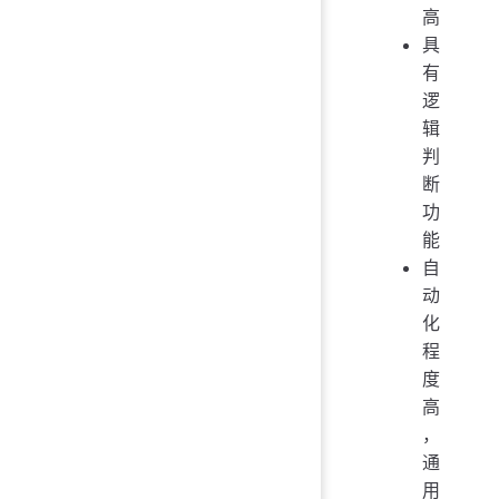
高
具
有
逻
辑
判
断
功
能
自
动
化
程
度
高
，
通
用