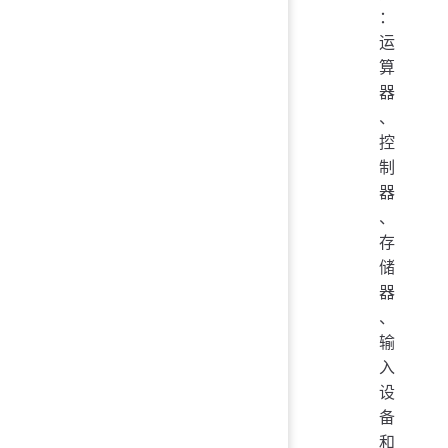
：
运
算
器
、
控
制
器
、
存
储
器
、
输
入
设
备
和