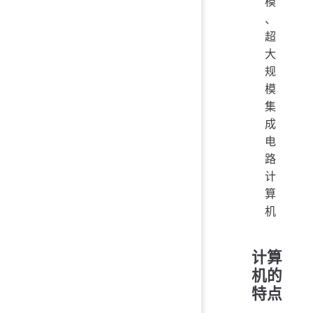
模
、
超
大
规
模
集
成
电
路
计
算
机
计算
机的
特点