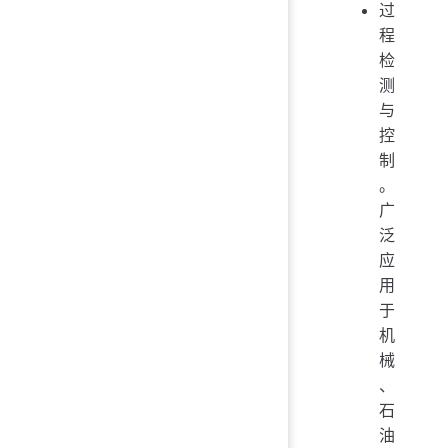
过
程
检
测
与
控
制
。
广
泛
应
用
于
机
械
、
石
油