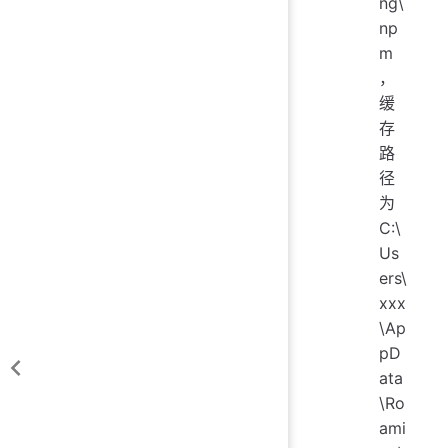
ng\
np
m
，
缓
存
路
径
为
C:\
Us
ers\
xxx
\Ap
pD
ata
\Ro
ami