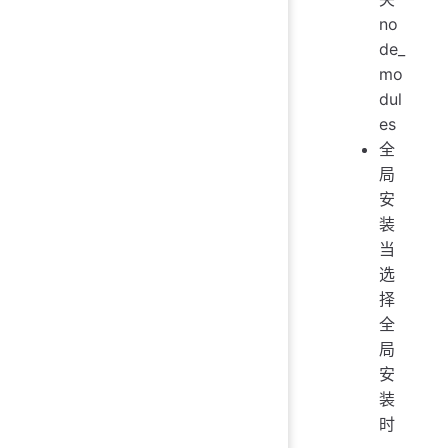
no
de_
mo
dul
es
全
局
安
装
当
选
择
全
局
安
装
时