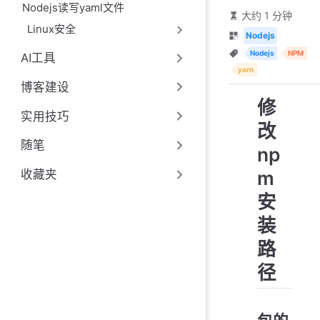
Nodejs读写yaml文件
大约 1 分钟
Linux安全
Nodejs
Nodejs
NPM
AI工具
yarn
博客建设
修
实用技巧
改
随笔
np
m
收藏夹
安
装
路
径