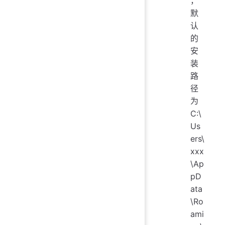
，
默
认
的
安
装
路
径
为
C:\
Us
ers\
xxx
\Ap
pD
ata
\Ro
ami