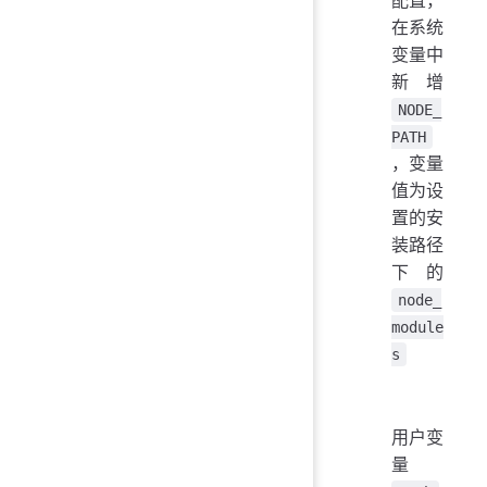
在系统
变量中
新增
NODE_
PATH
，变量
值为设
置的安
装路径
下的
node_
module
s
用户变
量