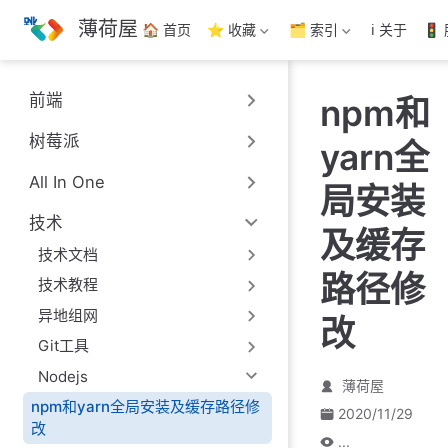
跳
薄荷屋
🏠 首页
⭐ 收藏
🗂️ 索引
ℹ️ 关于
🚦
至
主
要
前端
npm和
內
容
树莓派
yarn全
All In One
局安装
技术
及缓存
技术文档
路径修
技术教程
异地组网
改
Git工具
Nodejs
薄荷屋
npm和yarn全局安装及缓存路径修
2020/11/29
改
...