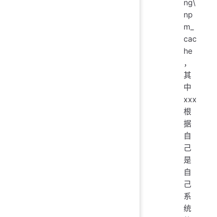
ng\
np
m_
cac
he
，
其
中
xxx
根
据
自
己
是
自
己
系
统