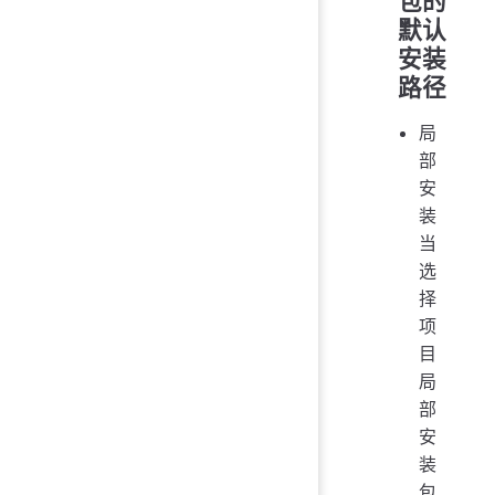
包的
默认
安装
路径
局
部
安
装
当
选
择
项
目
局
部
安
装
包