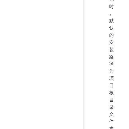
时
，
默
认
的
安
装
路
径
为
项
目
根
目
录
文
件
夹