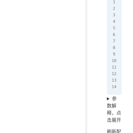
[Un
Des
Aft
[Se
Typ
Use
En
Env
Exe
Res
[In
Wan
参
数解
释，点
击展开
刷新配