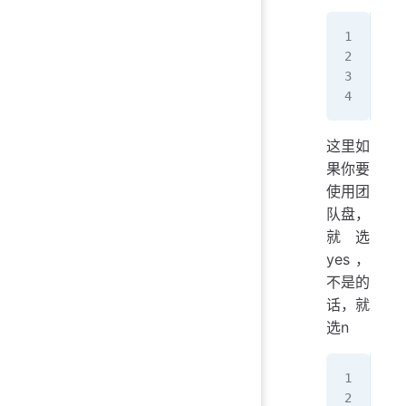
Con
y) 
n) 
y/n
这里如
果你要
使用团
队盘，
就选
yes，
不是的
话，就
选n
y) 
e) 