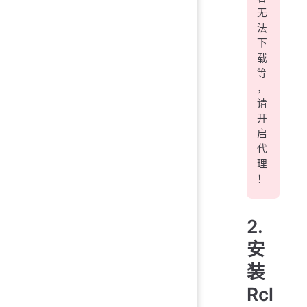
无
法
下
载
等
，
请
开
启
代
理
！
2.
安
装
Rcl