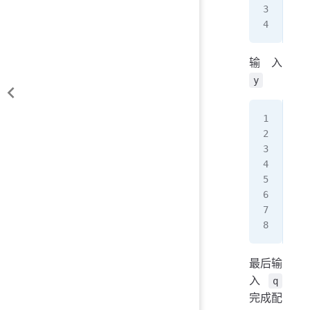
d) 
y/e
输入
y
e) 
n) 
d) 
r) 
c) 
s) 
q) 
e/n
最后输
入
q
完成配