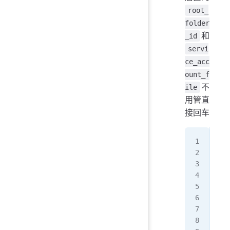
root_
folder
和
_id
servi
ce_acc
ount_f
不
ile
用管直
接回车
Edi
y) 
n) 
y/n
Rem
Use
 * 
 * 