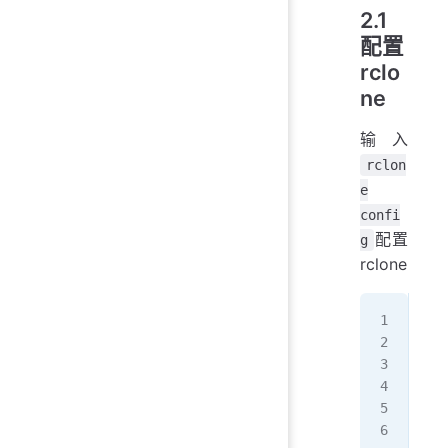
2.1
配置
rclo
ne
输入
rclon
e
confi
配置
g
rclone
No 
n) 
s) 
q) 
n/s
nam