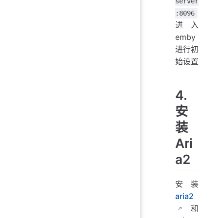
server
:8096
进入
emby
进行初
始设置
4.
安
装
Ari
a2
安装
aria2
和