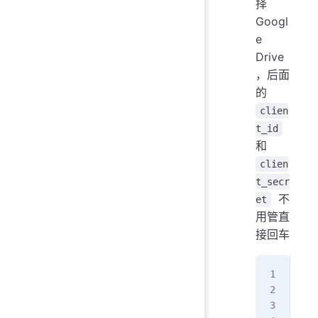
择
Googl
e
Drive
，后面
的
clien
t_id
和
clien
t_secr
不
et
用管直
接回车
Sco
Ent
Cho