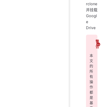
rclone
并挂载
Googl
e
Drive
警
告
本
文
的
所
有
操
作
都
是
基