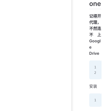
one
记得开
代理，
不然连
不上
Googl
e
Drive
exp
exp
安装
sud