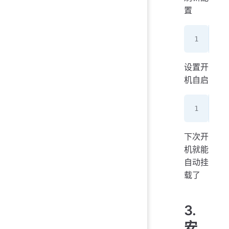
置
sud
设置开
机自启
sud
下次开
机就能
自动挂
载了
3.
安