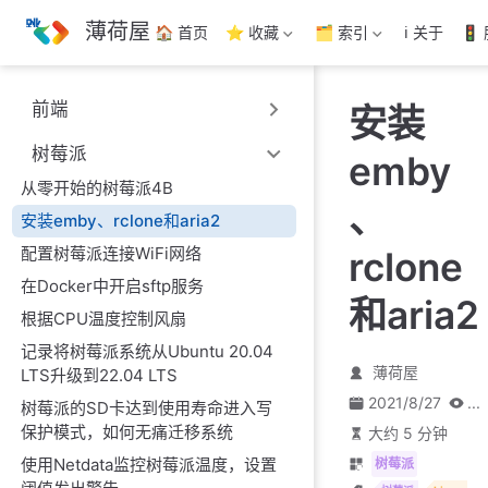
跳
薄荷屋
🏠 首页
⭐ 收藏
🗂️ 索引
ℹ️ 关于
🚦
至
主
要
前端
安装
內
容
树莓派
emby
从零开始的树莓派4B
、
安装emby、rclone和aria2
配置树莓派连接WiFi网络
rclone
在Docker中开启sftp服务
和aria2
根据CPU温度控制风扇
记录将树莓派系统从Ubuntu 20.04
薄荷屋
LTS升级到22.04 LTS
2021/8/27
...
树莓派的SD卡达到使用寿命进入写
保护模式，如何无痛迁移系统
大约 5 分钟
使用Netdata监控树莓派温度，设置
树莓派