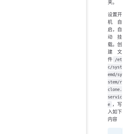
夹。
设置开
机自
启，自
动挂
载。创
建文
件
/et
c/syst
emd/sy
stem/r
clone.
servic
，写
e
入如下
内容