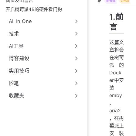
阈值发出警告
树莓派
Linux
开启树莓派4B的硬件看门狗
1.前
All In One
言
技术
这篇文
AI工具
章将会
在树莓
博客建设
派的
实用技巧
Dock
er中安
随笔
装
emby
收藏夹
、
aria2
，在树
莓派上
安装