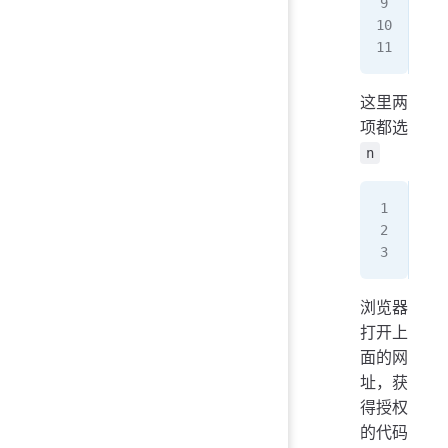
y) 
n) 
y/n
这里两
项都选
n
If 
Log
Ent
浏览器
打开上
面的网
址，获
得授权
的代码