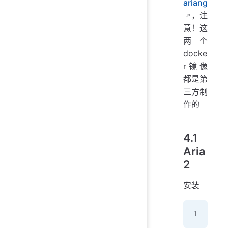
ariang
，注
意！这
两个
docke
r镜像
都是第
三方制
作的
4.1
Aria
2
安装
sud