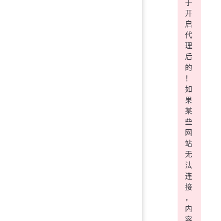
于
开
启
代
理
后
的
！
如
果
某
些
网
站
无
法
连
接
，
内
容